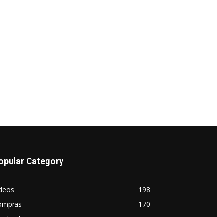
opular Category
ideos
198
ompras
170