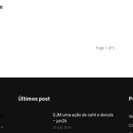
de
Page 1 of 5
Últimos post
P
SJM uma ação de café e donuts
V
– jun26
C
 –
20 July 2026