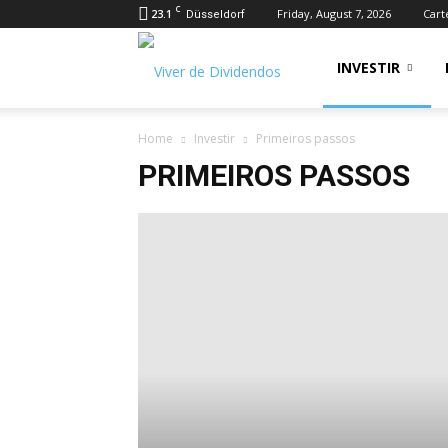
C
23.1
Friday, August 7, 2026
Cart
Düsseldorf
Viver
INVESTIR
Home
Investir
Primeiros passos
de
PRIMEIROS PASSOS
Dividendos