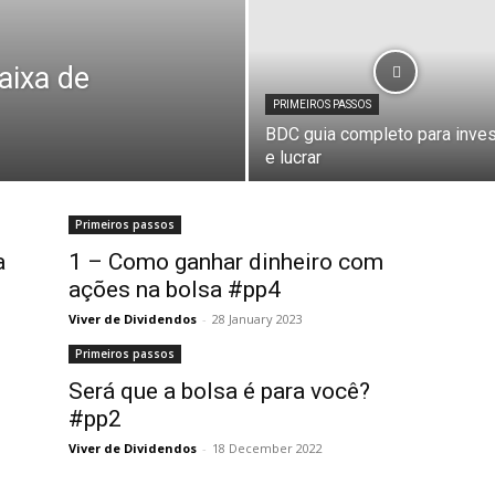
aixa de
PRIMEIROS PASSOS
BDC guia completo para inves
e lucrar
Primeiros passos
a
1 – Como ganhar dinheiro com
ações na bolsa #pp4
Viver de Dividendos
-
28 January 2023
Primeiros passos
Será que a bolsa é para você?
#pp2
Viver de Dividendos
-
18 December 2022