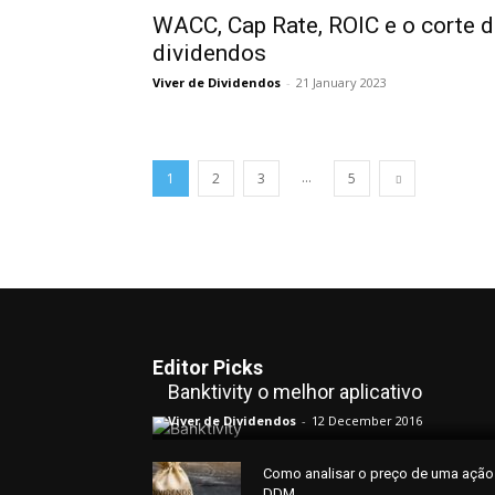
WACC, Cap Rate, ROIC e o corte 
dividendos
Viver de Dividendos
-
21 January 2023
...
1
2
3
5
Editor Picks
Banktivity o melhor aplicativo
Viver de Dividendos
-
12 December 2016
Como analisar o preço de uma ação
DDM