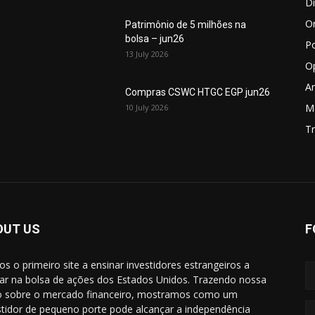
D
O
Patrimônio de 5 milhões na
bolsa – jun26
P
13 July 2026
O
An
Compras CSWC HTGC EGP jun26
M
10 July 2026
Tr
OUT US
F
s o primeiro site a ensinar investidores estrangeiros a
ar na bolsa de ações dos Estados Unidos. Trazendo nossa
o sobre o mercado financeiro, mostramos como um
stidor de pequeno porte pode alcançar a independência