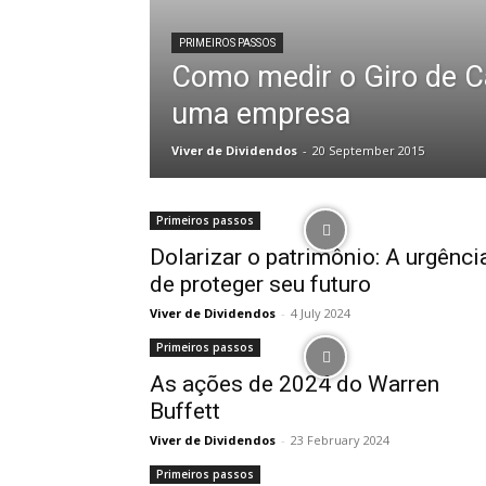
PRIMEIROS PASSOS
Como medir o Giro de C
uma empresa
Viver de Dividendos
-
20 September 2015
Primeiros passos
Dolarizar o patrimônio: A urgênci
de proteger seu futuro
Viver de Dividendos
-
4 July 2024
Primeiros passos
As ações de 2024 do Warren
Buffett
Viver de Dividendos
-
23 February 2024
Primeiros passos