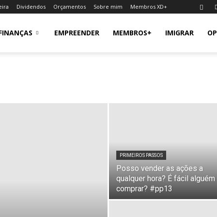
eira
Dividendos
Orçamentos
Sobre mim
Membros XD+
FINANÇAS
EMPREENDER
MEMBROS+
IMIGRAR
OP
PRIMEIROS PASSOS
Posso vender as ações a
qualquer hora? É fácil alguém
comprar? #pp13