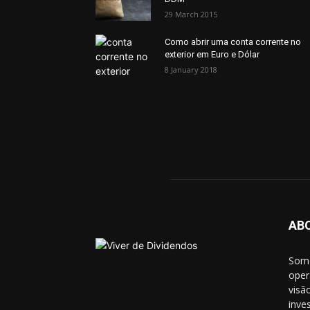
29 March 2015
Como abrir uma conta corrente no
exterior em Euro e Dólar
8 January 2018
AB
Somo
oper
visã
inve