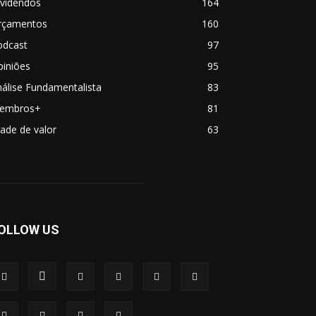
ividendos
164
rçamentos
160
odcast
97
piniões
95
álise Fundamentalista
83
embros+
81
ade de valor
63
OLLOW US