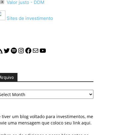
Valor justo - DDM
Sites de investimento
S Feed
Twitter
Spotify
Instagram
Facebook
Mail
YouTube
Arquivo
quivo
 tiver um blog voltado para investimentos, me
nvie uma mensagem que coloco seu link aqui.