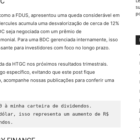
NC
L
s
p
m como a FDUS, apresentou uma queda considerável em
Hercules acumula uma desvalorização de cerca de 12%
BDC seja negociada com um prêmio de
monial. Para uma BDC gerenciada internamente, isso
sante para investidores com foco no longo prazo.
da da HTGC nos próximos resultados trimestrais.
igo específico, evitando que este post fique
o, acompanhe nossas publicações para conferir uma
0 à minha carteira de dividendos. 
dólar, isso representa um aumento de R$ 
ndos.