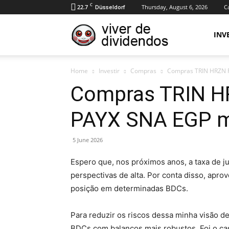
C
22.7
Thursday, August 6, 2026
Ca
Düsseldorf
Viver
INV
Home
Investir
Compras
Compras TRIN HRZN 
de
Compras TRIN 
PAYX SNA EGP 
Dividendos
5 June 2026
Espero que, nos próximos anos, a taxa de j
perspectivas de alta. Por conta disso, apr
posição em determinadas BDCs.
Para reduzir os riscos dessa minha visão 
BDCs com balanços mais robustos. Foi o c