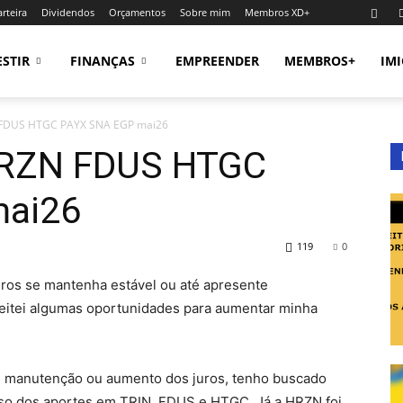
rteira
Dividendos
Orçamentos
Sobre mim
Membros XD+
ESTIR
FINANÇAS
EMPREENDER
MEMBROS+
IM
FDUS HTGC PAYX SNA EGP mai26
HRZN FDUS HTGC
mai26
119
0
uros se mantenha estável ou até apresente
oveitei algumas oportunidades para aumentar minha
de manutenção ou aumento dos juros, tenho buscado
aso dos aportes em TRIN, FDUS e HTGC. Já a HRZN foi