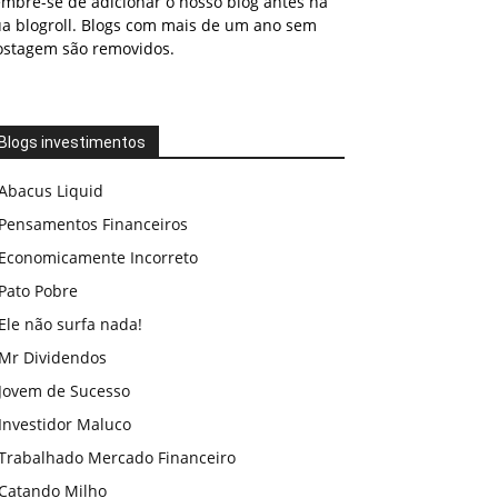
embre-se de adicionar o nosso blog antes na
ua blogroll. Blogs com mais de um ano sem
ostagem são removidos.
Blogs investimentos
Abacus Liquid
Pensamentos Financeiros
Economicamente Incorreto
Pato Pobre
Ele não surfa nada!
Mr Dividendos
Jovem de Sucesso
Investidor Maluco
Trabalhado Mercado Financeiro
Catando Milho