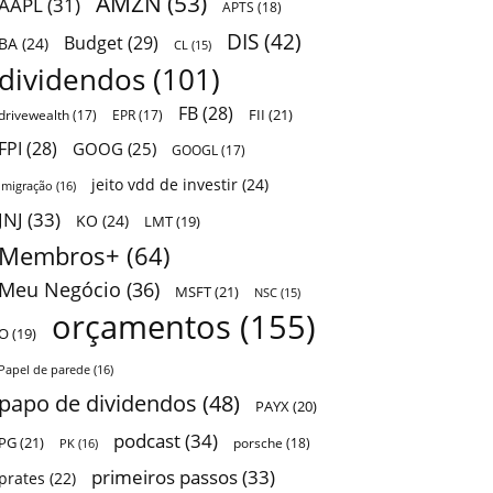
AMZN
(53)
AAPL
(31)
APTS
(18)
DIS
(42)
Budget
(29)
BA
(24)
CL
(15)
dividendos
(101)
FB
(28)
FII
(21)
drivewealth
(17)
EPR
(17)
FPI
(28)
GOOG
(25)
GOOGL
(17)
jeito vdd de investir
(24)
Imigração
(16)
JNJ
(33)
KO
(24)
LMT
(19)
Membros+
(64)
Meu Negócio
(36)
MSFT
(21)
NSC
(15)
orçamentos
(155)
O
(19)
Papel de parede
(16)
papo de dividendos
(48)
PAYX
(20)
podcast
(34)
PG
(21)
porsche
(18)
PK
(16)
primeiros passos
(33)
prates
(22)