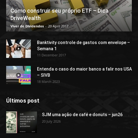
Como construir seu próprio ETF – Dica
DriveWealth
Viver de Dividendos
-
20 April 2017
Banktivity controle de gastos com envelope –
Semana 1
11 December 2017
Entenda o caso do maior banco a falir nos USA
– SIVB
18 March 2023
Últimos post
SJM uma ação de café e donuts – jun26
20 July 2026