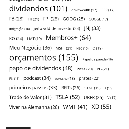
dividendos
(101)
drivewealth
(17)
EPR
(17)
FB
(28)
FPI
(28)
GOOG
(25)
FII
(21)
GOOGL
(17)
JNJ
(33)
jeito vdd de investir
(24)
Imigração
(16)
Membros+
(64)
KO
(24)
LMT
(19)
Meu Negócio
(36)
MSFT
(21)
O
(19)
NSC
(15)
orçamentos
(155)
Papel de parede
(16)
papo de dividendos
(48)
PAYX
(20)
PG
(21)
podcast
(34)
prates
(22)
porsche
(18)
PK
(16)
primeiros passos
(33)
REITs
(26)
STAG
(19)
T
(16)
TSLA
(52)
Trade de Valor
(31)
UBER
(25)
V
(17)
XD
(55)
WMT
(41)
Viver na Alemanha
(28)