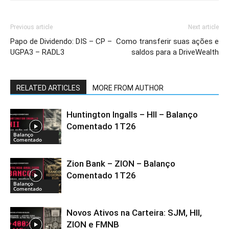
Previous article
Next article
Papo de Dividendo: DIS – CP –
Como transferir suas ações e
UGPA3 – RADL3
saldos para a DriveWealth
RELATED ARTICLES
MORE FROM AUTHOR
Huntington Ingalls – HII – Balanço
Comentado 1T26
Balanço
Comentado
Zion Bank – ZION – Balanço
Comentado 1T26
Balanço
Comentado
Novos Ativos na Carteira: SJM, HII,
ZION e FMNB