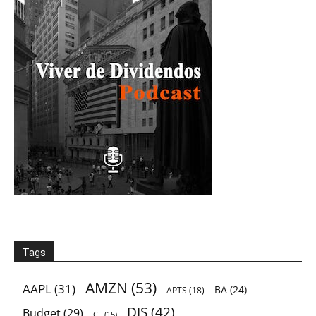
Tags
AMZN
(53)
AAPL
(31)
BA
(24)
APTS
(18)
DIS
(42)
Budget
(29)
CL
(15)