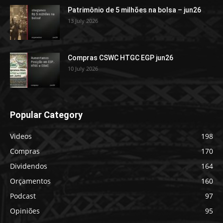
Patrimônio de 5 milhões na bolsa – jun26
13 July 2026
Compras CSWC HTGC EGP jun26
10 July 2026
Popular Category
Videos
198
Compras
170
Dividendos
164
Orçamentos
160
Podcast
97
Opiniões
95