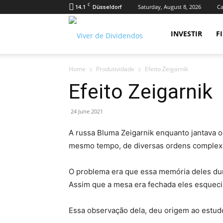
C
14.1
Saturday, August 8, 2026
Ca
Düsseldorf
Viver
INVESTIR
F
Home
Produtividade
Efeito Zeigarnik
de
Efeito Zeigarnik
24 June 2021
Dividendos
A russa Bluma Zeigarnik enquanto jantava
mesmo tempo, de diversas ordens complexa
O problema era que essa memória deles du
Assim que a mesa era fechada eles esquec
Essa observação dela, deu origem ao estu