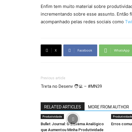
Enfim tem muito material sobre produtivid
incrementando sobre esse assunto. Então f
acompanhado pelas redes sociais como
Twi
X
Facebook
WhatsApp
Previous article
Treta no Desenv 🧑‍💻 – #MN39
RELATED ARTICLES
MORE FROM AUTHOR
Produtividade
Produtividad
Bullet Journal: O Sistema Analógico
Erros comun
que Aumentou Minha Produtividade