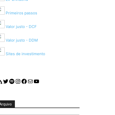
Primeiros passos
Valor justo - DCF
Valor justo - DDM
Sites de investimento
S Feed
Twitter
Spotify
Instagram
Facebook
Mail
YouTube
Arquivo
quivo