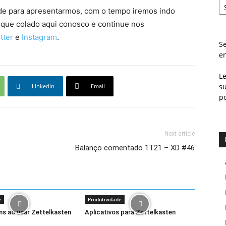
ade para apresentarmos, com o tempo iremos indo
ique colado aqui conosco e continue nos
tter
e
Instagram
.
Se
e
L
s
Linkedin
Email
p
Next article
Balanço comentado 1T21 – XD #46
e
Produtividade
s ao usar Zettelkasten
Aplicativos para Zettelkasten