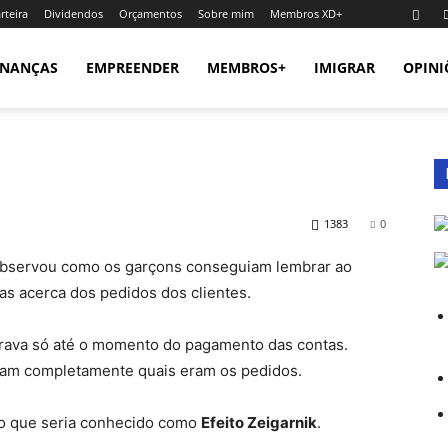
rteira
Dividendos
Orçamentos
Sobre mim
Membros XD+
INANÇAS
EMPREENDER
MEMBROS+
IMIGRAR
OPINI
1383
0
 observou como os garçons conseguiam lembrar ao
s acerca dos pedidos dos clientes.
rava só até o momento do pagamento das contas.
iam completamente quais eram os pedidos.
do que seria conhecido como
Efeito Zeigarnik
.