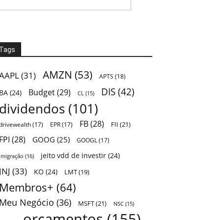
Tags
AMZN
(53)
AAPL
(31)
APTS
(18)
DIS
(42)
Budget
(29)
BA
(24)
CL
(15)
dividendos
(101)
FB
(28)
FII
(21)
drivewealth
(17)
EPR
(17)
FPI
(28)
GOOG
(25)
GOOGL
(17)
jeito vdd de investir
(24)
Imigração
(16)
JNJ
(33)
KO
(24)
LMT
(19)
Membros+
(64)
Meu Negócio
(36)
MSFT
(21)
NSC
(15)
orçamentos
(155)