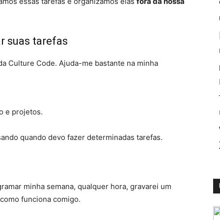
amos essas tarefas e organizamos elas
fora da nossa
r suas tarefas
a Culture Code. Ajuda-me bastante na minha
 e projetos.
isando quando devo fazer determinadas tarefas.
gramar minha semana, qualquer hora, gravarei um
 como funciona comigo.